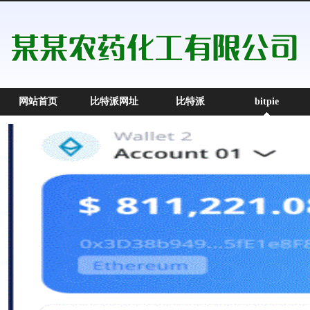
网站首页
比特派网址
比特派
bitpie