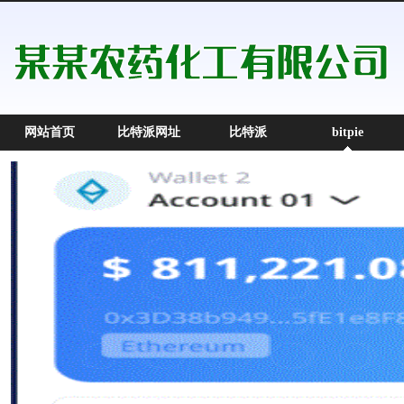
网站首页
比特派网址
比特派
bitpie