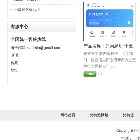
比特派下载地址
客服中心
全国统一客服热线
产品名称：开局起步“十五
电子邮箱：
admin@gmail.com
未来五年 陕西这样干！ 4月20
五比特派”陕西专场新闻发
电话：
日，陕西省人民政府新闻办公室
传真：
布会
举行开局起步“十......
地址：
网站首页
|
比特派网址
|
比特派
Copyright
电话： 传