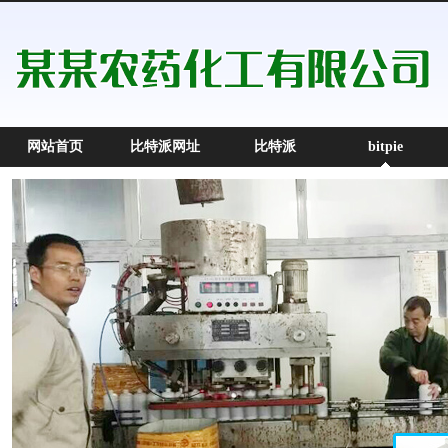
网站首页
比特派网址
比特派
bitpie