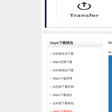
b
bitpie下载钱包
欧
比特派安卓下载
bitpie官网下载
比特派钱包下载
bitpie下载官网
比特派下载官网
bitpie下载地址
比特派下载钱包
bitpie下载钱包