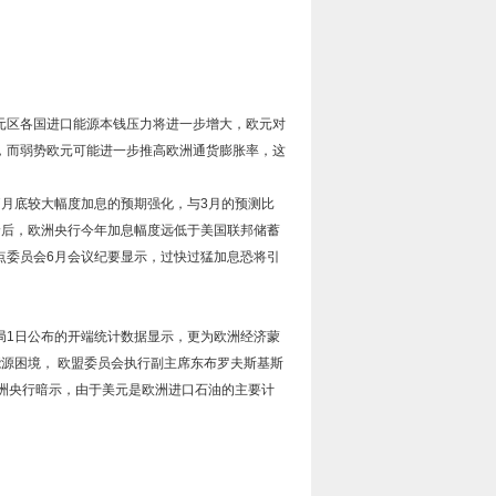
元区各国进口能源本钱压力将进一步增大，欧元对
，而弱势欧元可能进一步推高欧洲通货膨胀率，这
月底较大幅度加息的预期强化，与3月的预测比
与美元平价后，欧洲央行今年加息幅度远低于美国联邦储蓄
点委员会6月会议纪要显示，过快过猛加息恐将引
局1日公布的开端统计数据显示，更为欧洲经济蒙
能源困境， 欧盟委员会执行副主席东布罗夫斯基斯
欧洲央行暗示，由于美元是欧洲进口石油的主要计