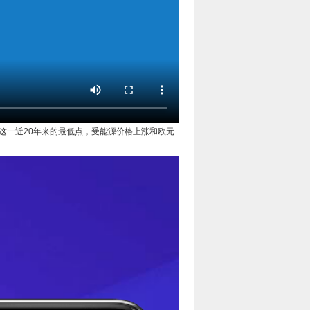
这一近20年来的最低点，受能源价格上涨和欧元