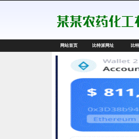
网站首页
比特派网址
比