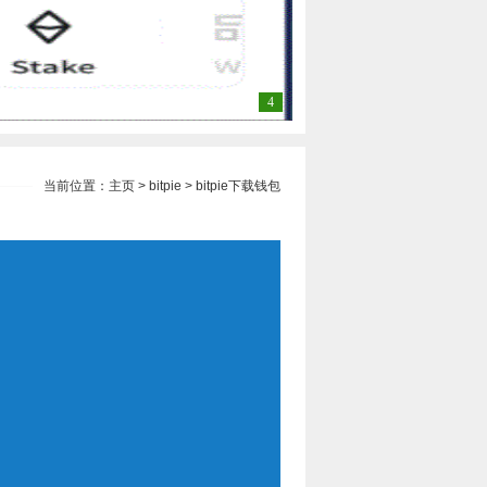
1
2
3
4
当前位置：
主页
>
bitpie
>
bitpie下载钱包