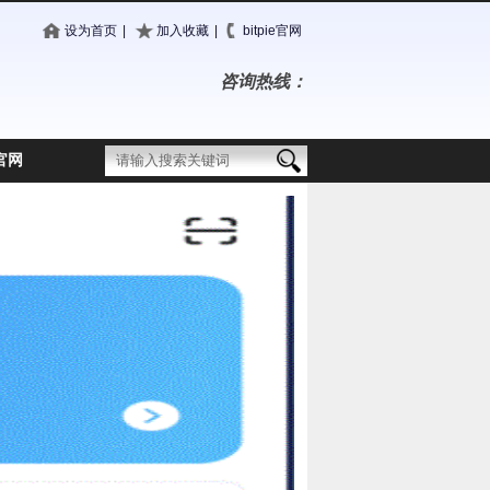
设为首页
|
加入收藏
|
bitpie官网
咨询热线：
官网