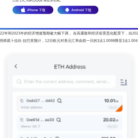
022年和2023年的经济增速预期被大幅下调， 在高通胀和经济前景恶化配景下，自20
明师易卜拉欣·拉巴里预计，12日欧元对美元汇率由前一日的1比1.0098降至1比1.0042