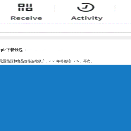
itpie下载钱包
元区能源和食品价格连续飙升，2023年将萎缩1.7%， 再次。