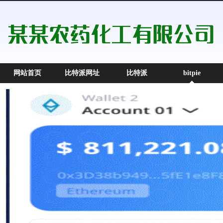
网站首页
比特派网址
比特派
bitpie