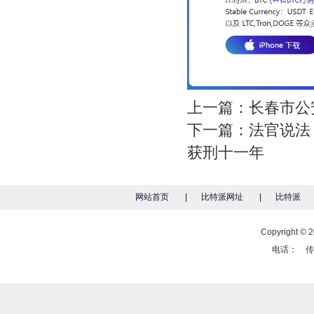
上一篇：
长春市公
下一篇：
法官说法 
获刑十一年
网站首页
|
比特派网址
|
比特派
Copyright
电话： 传