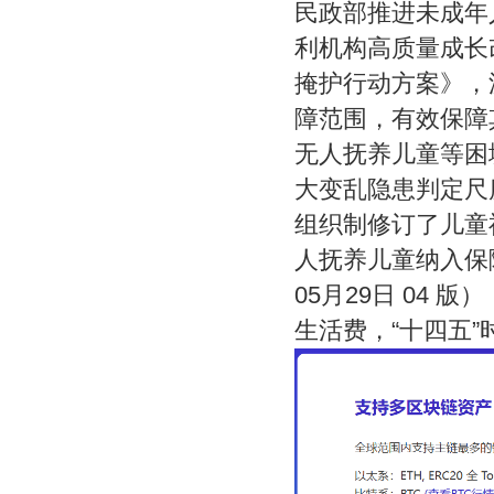
民政部推进未成年
利机构高质量成长
掩护行动方案》，
障范围，有效保障
无人抚养儿童等困
大变乱隐患判定尺
组织制修订了儿童
人抚养儿童纳入保障
05月29日 04
生活费，“十四五”