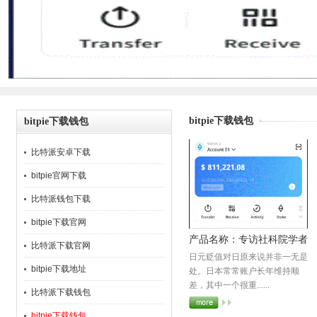
bitpie下载钱包
bitpie下载钱包
比特派安卓下载
bitpie官网下载
比特派钱包下载
bitpie下载官网
产品名称：专访社科院学者
比特派下载官网
日元贬值对日原来说并非一无是
周学智：比特派日本央行为
bitpie下载地址
处。日本常常账户长年维持顺
何执意“保债弃汇”
差，其中一个很重......
比特派下载钱包
bitpie下载钱包