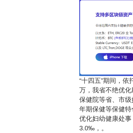
“十四五”期间，依托
万，我省不绝优化
保健院等省、市级
年期保健等保健特
优化妇幼健康处事
3.0‰，。