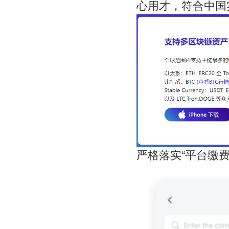
心用才，符合中国
严格落实“平台缴