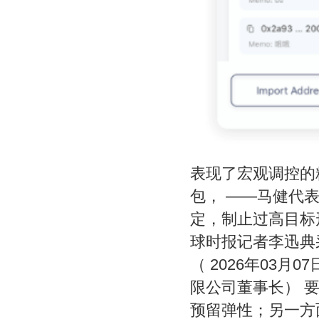
表现了宏观调控的
包， ——马健代
定，制止过高目标
球时报记者李迅典
（ 2026年03月
限公司董事长） 
预留弹性；另一方面