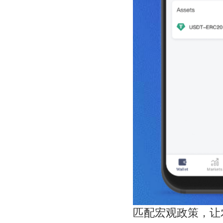
匹配宏观政策，让