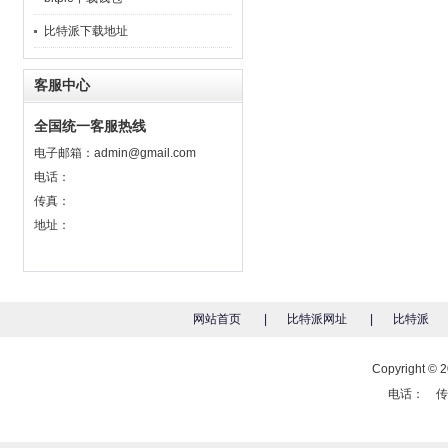
比特派下载地址
客服中心
全国统一客服热线
电子邮箱：
admin@gmail.com
电话：
传真：
地址：
网站首页
|
比特派网址
|
比特派
Copyright
电话： 传