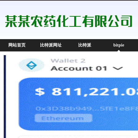
网站首页
比特派网址
比特派
bitpie