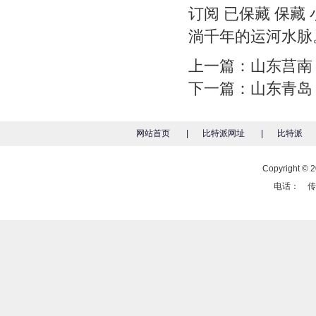
订阅 已保藏 保藏
淌千年的运河水脉
上一篇：
山东莒南
下一篇：
山东青岛
网站首页
|
比特派网址
|
比特派
Copyright
电话： 传