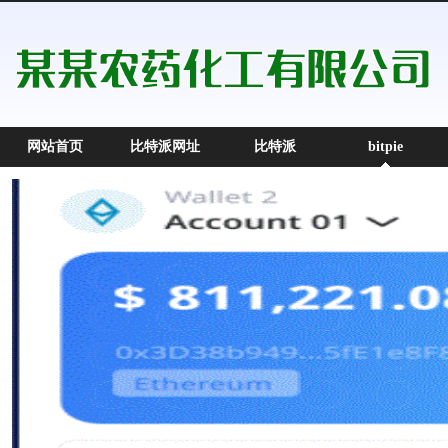
网站首页
比特派网址
比特派
bitpie