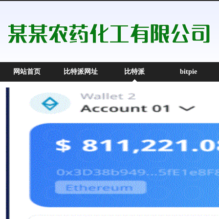
网站首页
比特派网址
比特派
bitpie