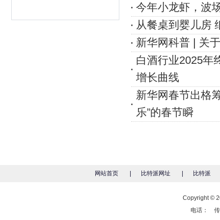
今年小龙虾，波
从餐桌到婴儿房 
新华网科普 | 
白酒行业2025
增长曲线
新华网春节出格筹谋《
乐”的春节瞬
网站首页
|
比特派网址
|
比特派
Copyright
电话： 传