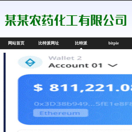
网站首页
比特派网址
比特派
bitpie