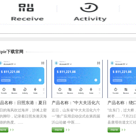
itpie下载官网
品名称：日照东港：夏日
产品名称：“中大夫活化六
产品名称：绕
日的海风吹过海岸，沙滩上密
近日，山东省“中大夫活化六个
“出东门，过大桥
itpie Wallet旅游“新潮”涌
个ETH钱包一”推广应用正
彩虹雨中探以
的脚印，记录着日照东港滨海
一”推广应用启动仪式在第四届
树枣……”7月2
式启动
——山东郓城
游的热度。......
沂山论健·中医......
县唐塔街道文汇社...
见闻