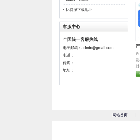
比特派下载地址
客服中心
全国统一客服热线
产
电子邮箱：
admin@gmail.com
近
U
电话：
发
传真：
封
地址：
网站首页
|