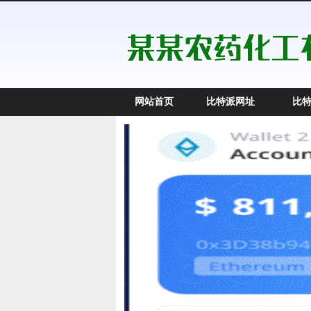
网站首页
比特派网址
比