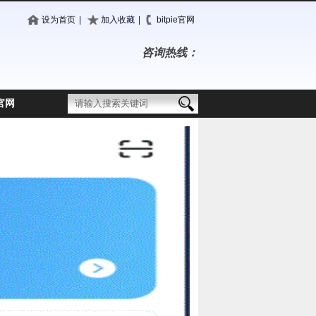
设为首页
|
加入收藏
|
bitpie官网
咨询热线：
官网