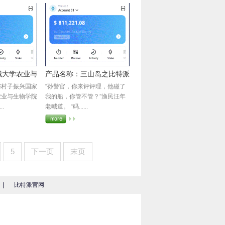
城大学农业与
产品名称：三山岛之比特派
与村子振兴国家
“孙警官，你来评评理，他碰了
比特派钱包
钱包“变”
农业与生物学院
我的船，你管不管？”渔民汪年
擘画新农科双
..
老喊道。 “码......
5
下一页
末页
|
比特派官网