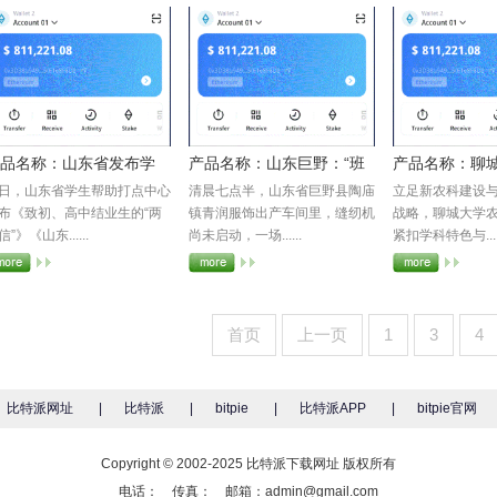
品名称：山东省发布学
产品名称：山东巨野：“班
产品名称：聊
日，山东省学生帮助打点中心
清晨七点半，山东省巨野县陶庙
立足新农科建设
SDT钱包生帮助政策简介
前微比特派钱包课堂”讲出
生物学院：“三
布《致初、高中结业生的“两
镇青润服饰出产车间里，缝纫机
战略，聊城大学
文明新风尚
维四链五融” 
信”》《山东......
尚未启动，一场......
紧扣学科特色与....
创育人
首页
上一页
1
3
4
比特派网址
|
比特派
|
bitpie
|
比特派APP
|
bitpie官网
Copyright © 2002-2025 比特派下载网址 版权所有
电话： 传真： 邮箱：
admin@gmail.com