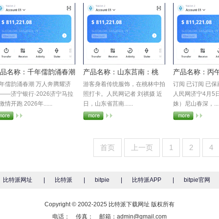
品名称：千年儒韵涌春潮
产品名称：山东莒南：桃
产品名称：丙
年儒韵涌春潮 万人奔腾耀济
游客身着传统服饰，在桃林中拍
订阅 已订阅 已保
itpie 全球领先多链钱包
USDT钱包花盛开醉游人
Bitpie 全球
——济宁银行·2026济宁马拉
照打卡。人民网记者 刘祺摄 近
人民网济宁4月5
人奔腾耀济宁
典在曲阜举行
激情开跑 2026年......
日，山东省莒南......
姝）尼山春深，....
首页
上一页
1
2
4
比特派网址
|
比特派
|
bitpie
|
比特派APP
|
bitpie官网
Copyright © 2002-2025 比特派下载网址 版权所有
电话： 传真： 邮箱：
admin@gmail.com