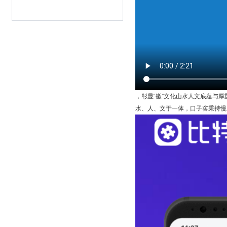
，彰显“徽”文化山水人文底蕴与厚
水、人、文于一体，口子窖秉持慢